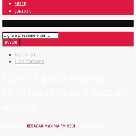
SOBRE
CONTATO
Featured
Libertadores
Athlético goleia e avança;
Corinthians empata e passa em
segundo
ESCRITO POR
REDAÇÃO MÁXIMA FM 90,9
EM 27/05/2022