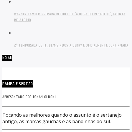
WARNER TAMBÉM PREPARA REBOOT DE “A HORA DO PESADELO”, APONTA
RELATÓRIO
2ª TEMPORADA DE IT: BEM-VINDOS A DERRY É OFICIALMENTE CONFIRMADA
NO AR
PAMPA E SERTÃO
APRESENTADO POR RENAN OLDONI.
Tocando as melhores quando o assunto é o sertanejo
antigo, as marcas gaúchas e as bandinhas do sul.