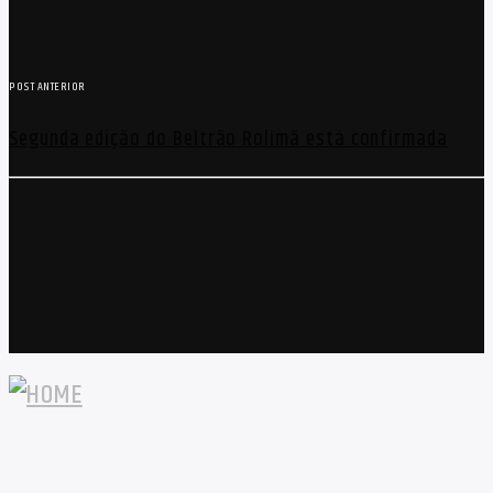
POST ANTERIOR
Segunda edição do Beltrão Rolimã está confirmada