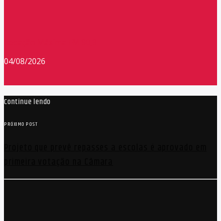
Redação Máxima FM 90,9
04/08/2026
Continue lendo
PRÓXIMO POST
Projeto que prevê repasses a escolas é aprovado em
primeira votação na Câmara