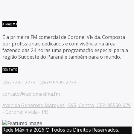
A MÁXIMA
É a primeira FM comercial de Coronel Vivida. Composta
por profissionais dedicados e com vivência na área
fazendo das 24 horas uma programação especial para a
região Sudoeste do Paraná e também para o mundo.
CONTATO
(46) 3232-2233 - (46) 9 9109-2233
contato@radiomaxima.fm
Avenida Generoso Marques , 595, Centro, CEP: 85550-079
- Coronel Vivida - PR
Rede Máxima 2026 © Todos os Direitos Reservados.