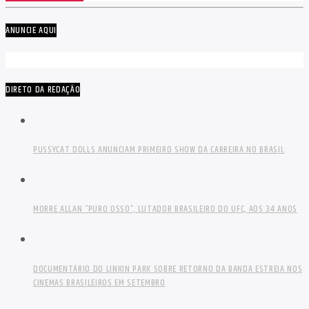
ANUNCIE AQUI
DIRETO DA REDAÇÃO
PUSSYCAT DOLLS ANUNCIAM PRIMEIRO SHOW DA CARREIRA NO BRASIL
MORRE ALLAN “PURO OSSO”, LUTADOR BRASILEIRO DO UFC, AOS 34 ANOS
DOCUMENTÁRIO DO LINKIN PARK SOBRE RETORNO DA BANDA ESTREIA NOS
CINEMAS BRASILEIROS EM SETEMBRO