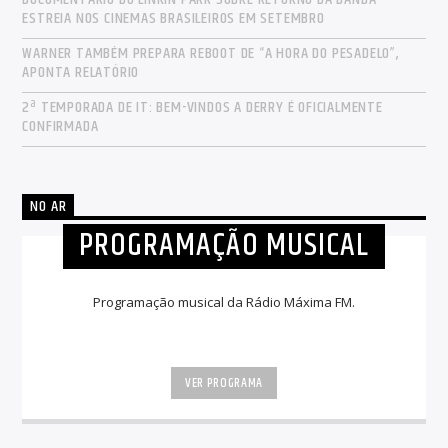
ESTREIA NOS CINEMAS BRASILEIROS EM SETEMBRO
WARNER TAMBÉM PREPARA REBOOT DE “A HORA DO PESADELO”,
APONTA RELATÓRIO
2ª TEMPORADA DE IT: BEM-VINDOS A DERRY É OFICIALMENTE
CONFIRMADA
NO AR
PROGRAMAÇÃO MUSICAL
Programação musical da Rádio Máxima FM.
VER PROGRAMA