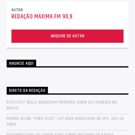
AUTOR
REDAÇÃO MÁXIMA FM 90,9
ARQUIVO DE AUTOR
ANUNCIE AQUI
DIRETO DA REDAÇÃO
PUSSYCAT DOLLS ANUNCIAM PRIMEIRO SHOW DA CARREIRA NO
BRASIL
MORRE ALLAN “PURO OSSO”, LUTADOR BRASILEIRO DO UFC, AOS 34
ANOS
DOCUMENTÁRIO DO LINKIN PARK SOBRE RETORNO DA BANDA