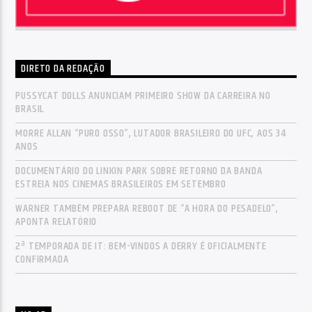
DIRETO DA REDAÇÃO
PUSSYCAT DOLLS ANUNCIAM PRIMEIRO SHOW DA CARREIRA NO
BRASIL
MORRE ALLAN “PURO OSSO”, LUTADOR BRASILEIRO DO UFC, AOS 34
ANOS
DOCUMENTÁRIO DO LINKIN PARK SOBRE RETORNO DA BANDA
ESTREIA NOS CINEMAS BRASILEIROS EM SETEMBRO
WARNER TAMBÉM PREPARA REBOOT DE “A HORA DO PESADELO”,
APONTA RELATÓRIO
2ª TEMPORADA DE IT: BEM-VINDOS A DERRY É OFICIALMENTE
CONFIRMADA