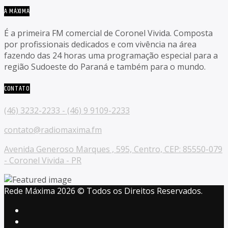
A MÁXIMA
É a primeira FM comercial de Coronel Vivida. Composta
por profissionais dedicados e com vivência na área
fazendo das 24 horas uma programação especial para a
região Sudoeste do Paraná e também para o mundo.
CONTATO
(46) 3232-2233 - (46) 9 9109-2233
contato@radiomaxima.fm
Avenida Generoso Marques , 595, Centro, CEP: 85550-079
- Coronel Vivida - PR
Rede Máxima 2026 © Todos os Direitos Reservados.