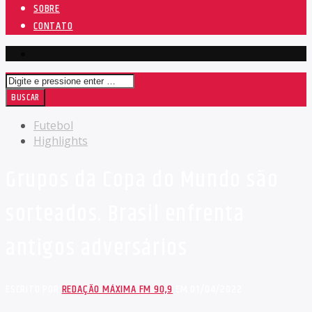
SOBRE
CONTATO
Futebol
Highlights
Grupos da Copa do Mundo são
sorteados. Brasil enfrenta
antigos adversários
ESCRITO POR
REDAÇÃO MÁXIMA FM 90,9
EM 01/04/2022