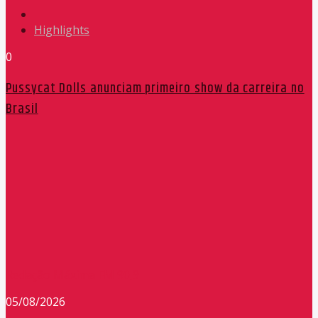
Highlights
0
Pussycat Dolls anunciam primeiro show da carreira no
Brasil
Redação Máxima FM 90,9
05/08/2026