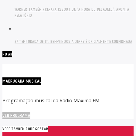
WARNER TAMBÉM PREPARA REBOOT DE “A HORA DO PESADELO”, APONTA
RELATÓRIO
2ª TEMPORADA DE IT: BEM-VINDOS A DERRY É OFICIALMENTE CONFIRMADA
NO AR
MADRUGADA MUSICAL
Programação musical da Rádio Máxima FM.
VER PROGRAMA
VOCÊ TAMBÉM PODE GOSTAR