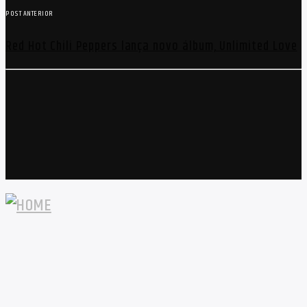
POST ANTERIOR
Red Hot Chili Peppers lança novo álbum, Unlimited Love