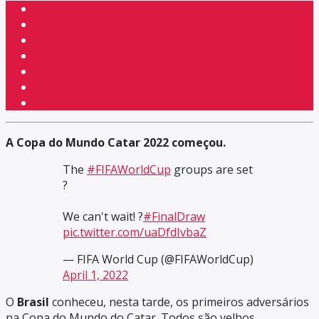
A Copa do Mundo Catar 2022 começou.
The
#FIFAWorldCup
groups are set
?
We can't wait! ?
#FinalDraw
pic.twitter.com/uaDfdIvbaZ
— FIFA World Cup (@FIFAWorldCup)
April 1, 2022
O
Brasil
conheceu, nesta tarde, os primeiros adversários
na Copa do Mundo do Catar. Todos são velhos