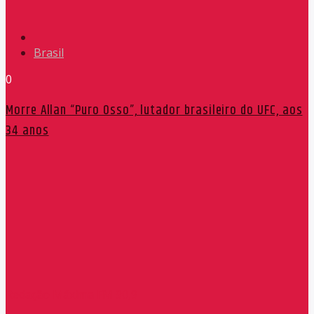
Brasil
0
Morre Allan “Puro Osso”, lutador brasileiro do UFC, aos
34 anos
Redação Máxima FM 90,9