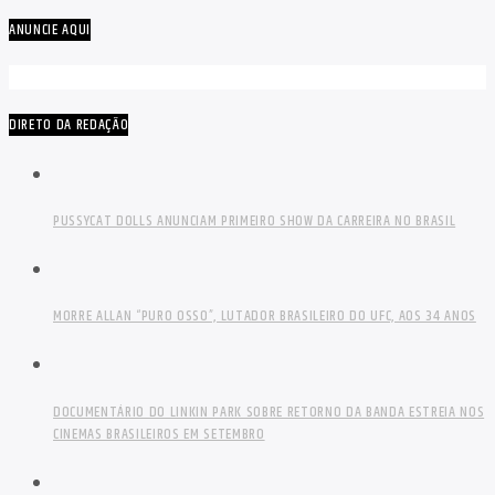
ANUNCIE AQUI
DIRETO DA REDAÇÃO
PUSSYCAT DOLLS ANUNCIAM PRIMEIRO SHOW DA CARREIRA NO BRASIL
MORRE ALLAN “PURO OSSO”, LUTADOR BRASILEIRO DO UFC, AOS 34 ANOS
DOCUMENTÁRIO DO LINKIN PARK SOBRE RETORNO DA BANDA ESTREIA NOS
CINEMAS BRASILEIROS EM SETEMBRO