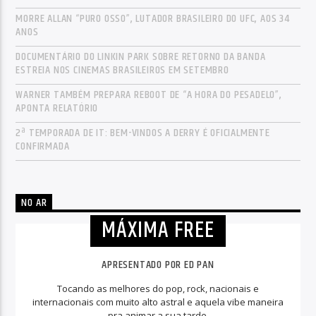
MORRE ALLAN “PURO OSSO”, LUTADOR BRASILEIRO DO UFC, AOS 34
ANOS
DOCUMENTÁRIO DO LINKIN PARK SOBRE RETORNO DA BANDA
ESTREIA NOS CINEMAS BRASILEIROS EM SETEMBRO
WARNER TAMBÉM PREPARA REBOOT DE “A HORA DO PESADELO”,
APONTA RELATÓRIO
2ª TEMPORADA DE IT: BEM-VINDOS A DERRY É OFICIALMENTE
CONFIRMADA
NO AR
MÁXIMA FREE
APRESENTADO POR ED PAN
Tocando as melhores do pop, rock, nacionais e
internacionais com muito alto astral e aquela vibe maneira
pra animar a sua tarde.