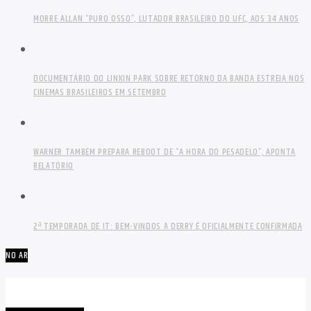
MORRE ALLAN “PURO OSSO”, LUTADOR BRASILEIRO DO UFC, AOS 34 ANOS
DOCUMENTÁRIO DO LINKIN PARK SOBRE RETORNO DA BANDA ESTREIA NOS
CINEMAS BRASILEIROS EM SETEMBRO
WARNER TAMBÉM PREPARA REBOOT DE “A HORA DO PESADELO”, APONTA
RELATÓRIO
2ª TEMPORADA DE IT: BEM-VINDOS A DERRY É OFICIALMENTE CONFIRMADA
NO AR