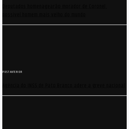
Deputados homenagearão morador de Coronel,
possível homem mais velho do mundo
POST ANTERIOR
Agência do INSS de Pato Branco adere a greve nacional