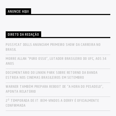
ANUNCIE AQUI
DIRETO DA REDAÇÃO
PUSSYCAT DOLLS ANUNCIAM PRIMEIRO SHOW DA CARREIRA NO
BRASIL
MORRE ALLAN “PURO OSSO”, LUTADOR BRASILEIRO DO UFC, AOS 34
ANOS
DOCUMENTÁRIO DO LINKIN PARK SOBRE RETORNO DA BANDA
ESTREIA NOS CINEMAS BRASILEIROS EM SETEMBRO
WARNER TAMBÉM PREPARA REBOOT DE “A HORA DO PESADELO”,
APONTA RELATÓRIO
2ª TEMPORADA DE IT: BEM-VINDOS A DERRY É OFICIALMENTE
CONFIRMADA