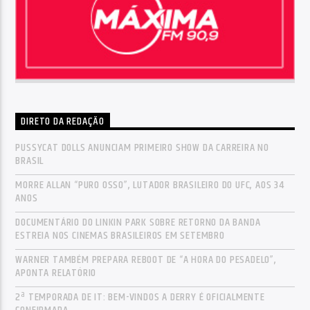
DIRETO DA REDAÇÃO
PUSSYCAT DOLLS ANUNCIAM PRIMEIRO SHOW DA CARREIRA NO
BRASIL
MORRE ALLAN “PURO OSSO”, LUTADOR BRASILEIRO DO UFC, AOS 34
ANOS
DOCUMENTÁRIO DO LINKIN PARK SOBRE RETORNO DA BANDA
ESTREIA NOS CINEMAS BRASILEIROS EM SETEMBRO
WARNER TAMBÉM PREPARA REBOOT DE “A HORA DO PESADELO”,
APONTA RELATÓRIO
2ª TEMPORADA DE IT: BEM-VINDOS A DERRY É OFICIALMENTE