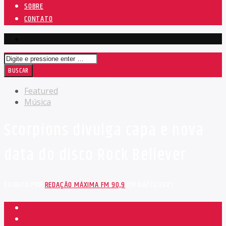
SOBRE
CONTATO
Featured
Música
Scorpions divulga capa e nova
data do disco Rock Believer
ESCRITO POR
REDAÇÃO MÁXIMA FM 90,9
EM 04/11/2021