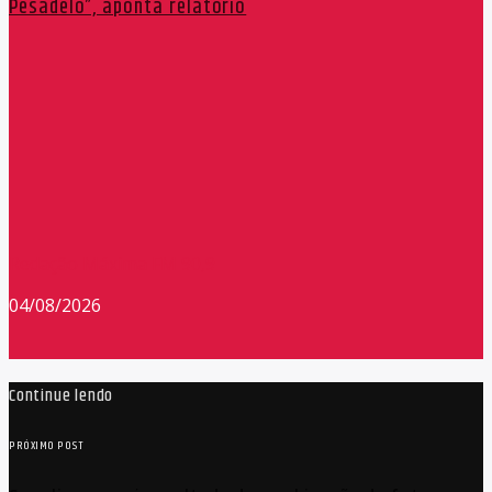
Pesadelo”, aponta relatório
Redação Máxima FM 90,9
04/08/2026
Continue lendo
PRÓXIMO POST