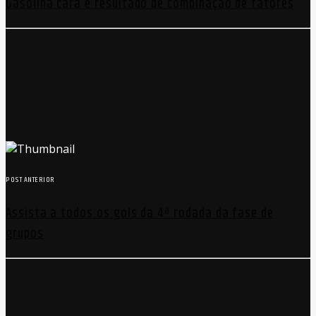
Gasolina cara é resultado de combinação de fatores
POST ANTERIOR
Assista a todos os gols da 4ª rodada da fase de
grupos