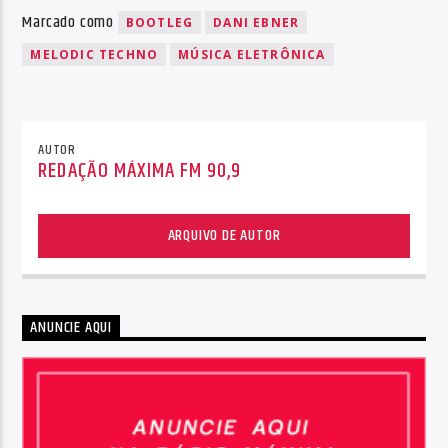
Marcado como
BOOTLEG
DANI EBNER
MELODIC TECHNO
MÚSICA ELETRÔNICA
AUTOR
REDAÇÃO MÁXIMA FM 90,9
ARQUIVO DE AUTOR
ANUNCIE AQUI