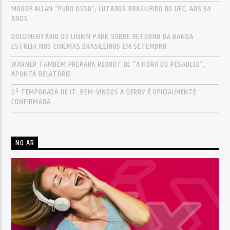
MORRE ALLAN “PURO OSSO”, LUTADOR BRASILEIRO DO UFC, AOS 34
ANOS
DOCUMENTÁRIO DO LINKIN PARK SOBRE RETORNO DA BANDA
ESTREIA NOS CINEMAS BRASILEIROS EM SETEMBRO
WARNER TAMBÉM PREPARA REBOOT DE “A HORA DO PESADELO”,
APONTA RELATÓRIO
2ª TEMPORADA DE IT: BEM-VINDOS A DERRY É OFICIALMENTE
CONFIRMADA
NO AR