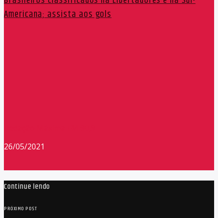
Brasileiros classificados na Libertadores e na Sul-
Americana; assista aos gols
Redação Máxima FM 90,9
26/05/2021
Continue lendo
PRÓXIMO POST