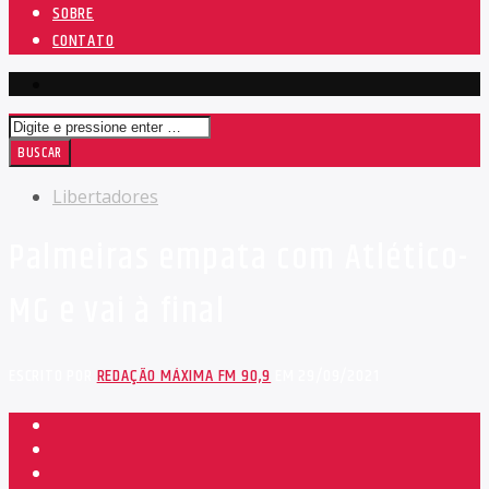
SOBRE
CONTATO
Libertadores
Palmeiras empata com Atlético-
MG e vai à final
ESCRITO POR
REDAÇÃO MÁXIMA FM 90,9
EM 29/09/2021