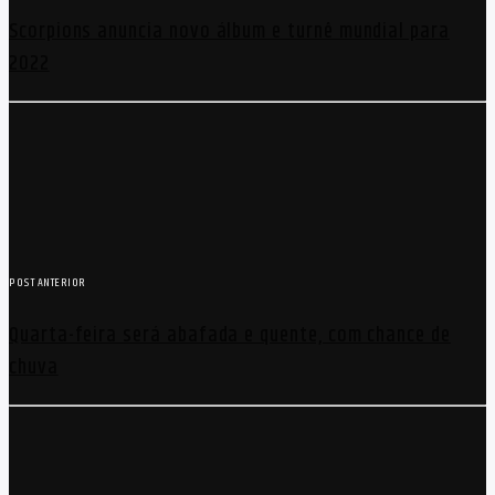
Scorpions anuncia novo álbum e turnê mundial para
2022
POST ANTERIOR
Quarta-feira será abafada e quente, com chance de
chuva