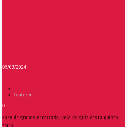
Redação Máxima FM 90,9
06/03/2024
Featured
0
Fase de grupos encerrada; veja os gols desta quinta-
feira