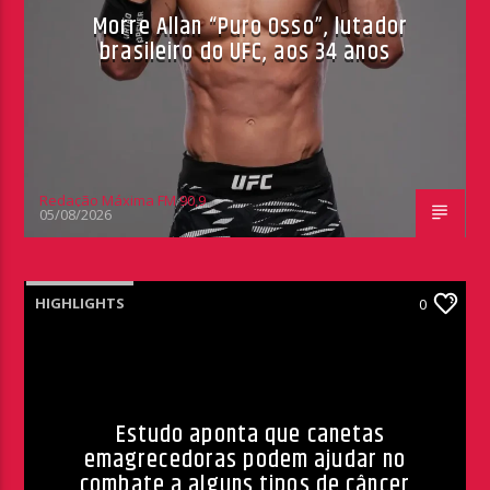
Morre Allan “Puro Osso”, lutador
brasileiro do UFC, aos 34 anos
Redação Máxima FM 90,9
05/08/2026
HIGHLIGHTS
0
Estudo aponta que canetas
emagrecedoras podem ajudar no
combate a alguns tipos de câncer