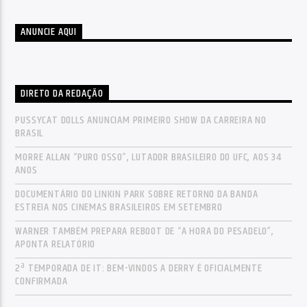
ANUNCIE AQUI
DIRETO DA REDAÇÃO
PUSSYCAT DOLLS ANUNCIAM PRIMEIRO SHOW DA CARREIRA NO
BRASIL
MORRE ALLAN “PURO OSSO”, LUTADOR BRASILEIRO DO UFC, AOS 34
ANOS
DOCUMENTÁRIO DO LINKIN PARK SOBRE RETORNO DA BANDA
ESTREIA NOS CINEMAS BRASILEIROS EM SETEMBRO
WARNER TAMBÉM PREPARA REBOOT DE “A HORA DO PESADELO”,
APONTA RELATÓRIO
2ª TEMPORADA DE IT: BEM-VINDOS A DERRY É OFICIALMENTE
CONFIRMADA