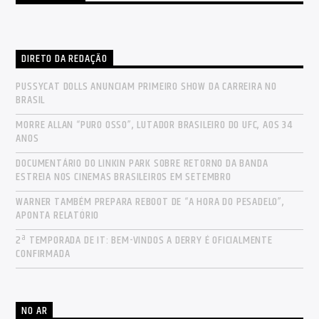
DIRETO DA REDAÇÃO
PUSSYCAT DOLLS ANUNCIAM PRIMEIRO SHOW DA CARREIRA NO
BRASIL
MORRE ALLAN “PURO OSSO”, LUTADOR BRASILEIRO DO UFC, AOS 34
ANOS
DOCUMENTÁRIO DO LINKIN PARK SOBRE RETORNO DA BANDA
ESTREIA NOS CINEMAS BRASILEIROS EM SETEMBRO
WARNER TAMBÉM PREPARA REBOOT DE “A HORA DO PESADELO”,
APONTA RELATÓRIO
2ª TEMPORADA DE IT: BEM-VINDOS A DERRY É OFICIALMENTE
CONFIRMADA
NO AR