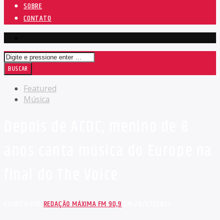
SOBRE
CONTATO
Featured
Música
Depois de ACDC, menino de 8
anos canta música do Europe na
final do The Voice
ESCRITO POR
REDAÇÃO MÁXIMA FM 90,9
EM 29/07/2021