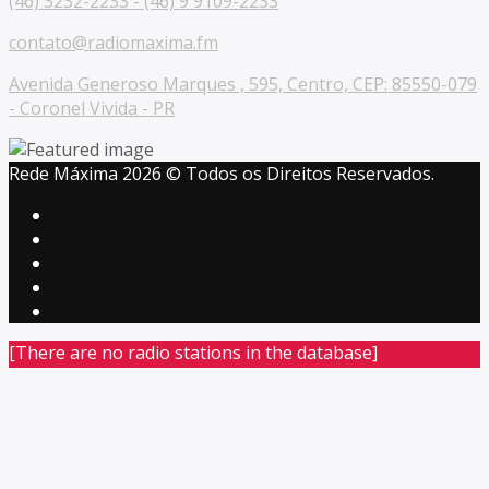
(46) 3232-2233 - (46) 9 9109-2233
contato@radiomaxima.fm
Avenida Generoso Marques , 595, Centro, CEP: 85550-079
- Coronel Vivida - PR
Rede Máxima 2026 © Todos os Direitos Reservados.
[There are no radio stations in the database]