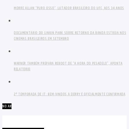
MORRE ALLAN “PURO OSSO”, LUTADOR BRASILEIRO DO UFC, AOS 34 ANOS
DOCUMENTÁRIO DO LINKIN PARK SOBRE RETORNO DA BANDA ESTREIA NOS
CINEMAS BRASILEIROS EM SETEMBRO
WARNER TAMBÉM PREPARA REBOOT DE “A HORA DO PESADELO”, APONTA
RELATÓRIO
2ª TEMPORADA DE IT: BEM-VINDOS A DERRY É OFICIALMENTE CONFIRMADA
NO AR