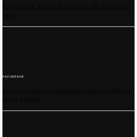
Boletos Flash, de startup brasileira, são alternativas
ao pix
POST ANTERIOR
Bolsonaro sanciona programa de combate à violência
contra a mulher