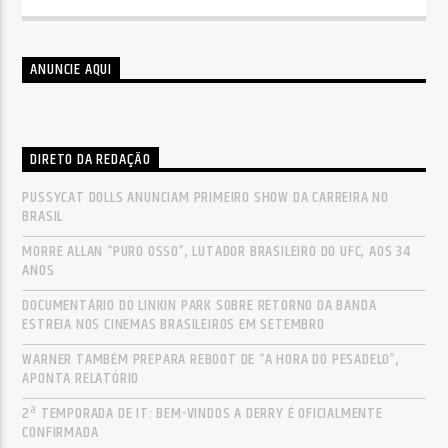
ANUNCIE AQUI
DIRETO DA REDAÇÃO
PUSSYCAT DOLLS ANUNCIAM PRIMEIRO SHOW DA CARREIRA NO
BRASIL
MORRE ALLAN “PURO OSSO”, LUTADOR BRASILEIRO DO UFC, AOS 34
ANOS
DOCUMENTÁRIO DO LINKIN PARK SOBRE RETORNO DA BANDA
ESTREIA NOS CINEMAS BRASILEIROS EM SETEMBRO
WARNER TAMBÉM PREPARA REBOOT DE “A HORA DO PESADELO”,
APONTA RELATÓRIO
2ª TEMPORADA DE IT: BEM-VINDOS A DERRY É OFICIALMENTE
CONFIRMADA