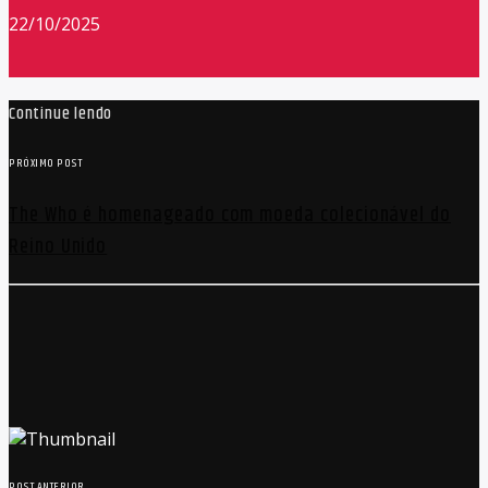
22/10/2025
Continue lendo
PRÓXIMO POST
The Who é homenageado com moeda colecionável do
Reino Unido
POST ANTERIOR