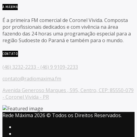
A MÁXIMA
É a primeira FM comercial de Coronel Vivida. Composta
por profissionais dedicados e com vivência na área
fazendo das 24 horas uma programação especial para a
região Sudoeste do Paraná e também para o mundo.
CONTATO
(46) 3232-2233 - (46) 9 9109-2233
contato@radiomaxima.fm
Avenida Generoso Marques , 595, Centro, CEP: 85550-079
- Coronel Vivida - PR
Rede Máxima 2026 © Todos os Direitos Reservados.