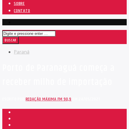
SOBRE
CONTATO
Paraná
Porto de Paranaguá começa a
receber milho de importação
ESCRITO POR
REDAÇÃO MÁXIMA FM 90,9
EM 24/05/2021