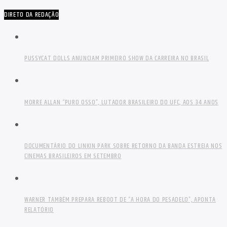
DIRETO DA REDAÇÃO
PUSSYCAT DOLLS ANUNCIAM PRIMEIRO SHOW DA CARREIRA NO BRASIL
MORRE ALLAN “PURO OSSO”, LUTADOR BRASILEIRO DO UFC, AOS 34 ANOS
DOCUMENTÁRIO DO LINKIN PARK SOBRE RETORNO DA BANDA ESTREIA NOS
CINEMAS BRASILEIROS EM SETEMBRO
WARNER TAMBÉM PREPARA REBOOT DE “A HORA DO PESADELO”, APONTA
RELATÓRIO