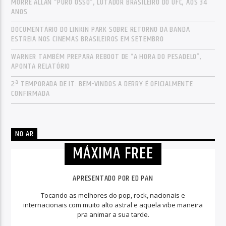
MORRE ALLAN “PURO OSSO”, LUTADOR BRASILEIRO DO UFC, AOS 34
ANOS
DOCUMENTÁRIO DO LINKIN PARK SOBRE RETORNO DA BANDA
ESTREIA NOS CINEMAS BRASILEIROS EM SETEMBRO
WARNER TAMBÉM PREPARA REBOOT DE “A HORA DO PESADELO”,
APONTA RELATÓRIO
2ª TEMPORADA DE IT: BEM-VINDOS A DERRY É OFICIALMENTE
CONFIRMADA
NO AR
MÁXIMA FREE
APRESENTADO POR ED PAN
Tocando as melhores do pop, rock, nacionais e
internacionais com muito alto astral e aquela vibe maneira
pra animar a sua tarde.