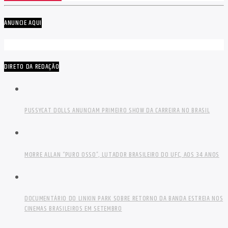
ANUNCIE AQUI
DIRETO DA REDAÇÃO
PUSSYCAT DOLLS ANUNCIAM PRIMEIRO SHOW DA CARREIRA NO BRASIL
MORRE ALLAN “PURO OSSO”, LUTADOR BRASILEIRO DO UFC, AOS 34 ANOS
DOCUMENTÁRIO DO LINKIN PARK SOBRE RETORNO DA BANDA ESTREIA NOS
CINEMAS BRASILEIROS EM SETEMBRO