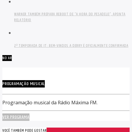
WARNER TAMBÉM PREPARA REBOOT DE “A HORA DO PESADELO”, APONTA
RELATÓRIO
2ª TEMPORADA DE IT: BEM-VINDOS A DERRY É OFICIALMENTE CONFIRMADA
NO AR
PROGRAMAÇÃO MUSICAL
Programação musical da Rádio Máxima FM.
VER PROGRAMA
VOCÊ TAMBÉM PODE GOSTAR