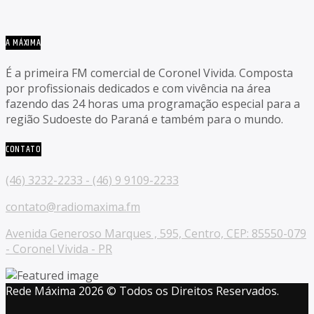
A MÁXIMA
É a primeira FM comercial de Coronel Vivida. Composta
por profissionais dedicados e com vivência na área
fazendo das 24 horas uma programação especial para a
região Sudoeste do Paraná e também para o mundo.
CONTATO
(46) 3232-2233 - (46) 9 9109-2233
contato@radiomaxima.fm
Avenida Generoso Marques , 595, Centro, CEP: 85550-079
- Coronel Vivida - PR
Rede Máxima 2026 © Todos os Direitos Reservados.