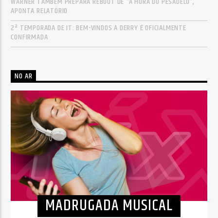
WARNER TAMBÉM PREPARA REBOOT DE “A HORA DO PESADELO”,
APONTA RELATÓRIO
2ª TEMPORADA DE IT: BEM-VINDOS A DERRY É OFICIALMENTE
CONFIRMADA
NO AR
MADRUGADA MUSICAL