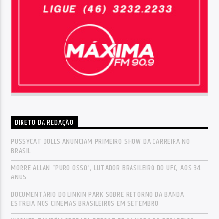
DIRETO DA REDAÇÃO
PUSSYCAT DOLLS ANUNCIAM PRIMEIRO SHOW DA CARREIRA NO
BRASIL
MORRE ALLAN “PURO OSSO”, LUTADOR BRASILEIRO DO UFC, AOS 34
ANOS
DOCUMENTÁRIO DO LINKIN PARK SOBRE RETORNO DA BANDA
ESTREIA NOS CINEMAS BRASILEIROS EM SETEMBRO