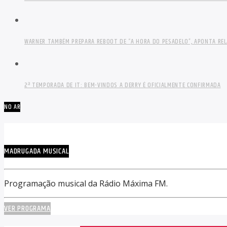
WARNER TAMBÉM PREPARA REBOOT DE “A HORA DO PESADELO”, APONTA RE
2ª TEMPORADA DE IT: BEM-VINDOS A DERRY É OFICIALMENTE CONFIRMADA
NO AR
MADRUGADA MUSICAL
Programação musical da Rádio Máxima FM.
VER PROGRAMA