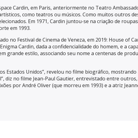
Espace Cardin, em Paris, anteriormente no Teatro Ambassad
artísticos, como teatros ou músicos. Como muitos outros de
lecionados. Em 1971, Cardin juntou-se na criação de roupas
morte em 1993.
tado no Festival de Cinema de Veneza, em 2019: House of C
Enigma Cardin, dada a confidencialidade do homem, e a capa
 em grande estilo, associando seu nome a centenas de prod
s Estados Unidos”, revelou no filme biográfico, mostrando
l”, diz no filme Jean-Paul Gautier, entrevistado entre outro
ixões por André Oliver (que morreu em 1993) e a atriz Jea