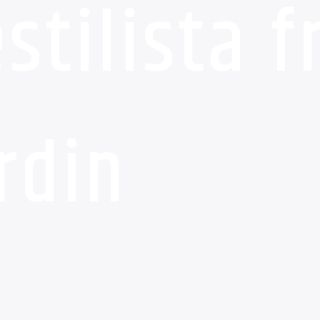
stilista 
rdin