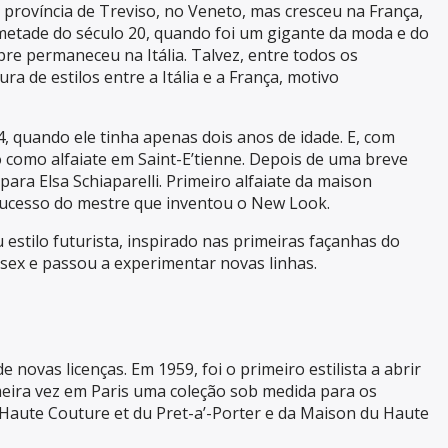
a província de Treviso, no Veneto, mas cresceu na França,
metade do século 20, quando foi um gigante da moda e do
re permaneceu na Itália. Talvez, entre todos os
a de estilos entre a Itália e a França, motivo
, quando ele tinha apenas dois anos de idade. E, com
o como alfaiate em Saint-E’tienne. Depois de uma breve
ara Elsa Schiaparelli. Primeiro alfaiate da maison
o sucesso do mestre que inventou o New Look.
estilo futurista, inspirado nas primeiras façanhas do
ssex e passou a experimentar novas linhas.
ovas licenças. Em 1959, foi o primeiro estilista a abrir
meira vez em Paris uma coleção sob medida para os
Haute Couture et du Pret-a’-Porter e da Maison du Haute