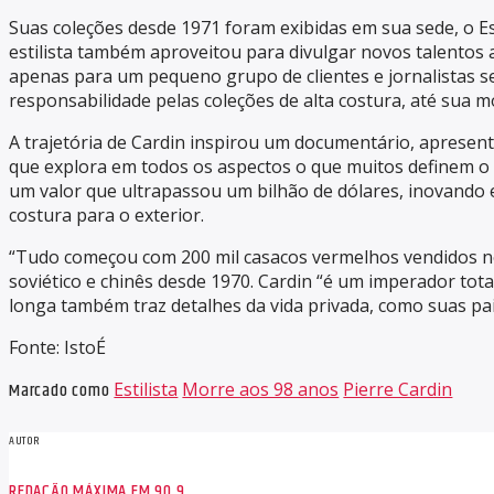
Suas coleções desde 1971 foram exibidas em sua sede, o 
estilista também aproveitou para divulgar novos talentos 
apenas para um pequeno grupo de clientes e jornalistas se
responsabilidade pelas coleções de alta costura, até sua 
A trajetória de Cardin inspirou um documentário, apresen
que explora em todos os aspectos o que muitos definem o 
um valor que ultrapassou um bilhão de dólares, inovando
costura para o exterior.
“Tudo começou com 200 mil casacos vermelhos vendidos no
soviético e chinês desde 1970. Cardin “é um imperador tota
longa também traz detalhes da vida privada, como suas pa
Fonte: IstoÉ
Marcado como
Estilista
Morre aos 98 anos
Pierre Cardin
AUTOR
REDAÇÃO MÁXIMA FM 90,9