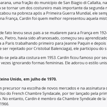
barana, uma fração do município de San Biagio di Callalta, n
a se tornar um dos costureiro mais importante da segunda 
acabou na pobreza após a Primeira Guerra Mundial, ele semp
 na França, Cardin foi quem melhor representou aquela mistur
de fato levou seus pais a se mudarem para a França em 1924
no, Pietro, havia sido afrancesado, começou seu aprendizad
 a Paris trabalhando primeiro para Jeanne Paquin e depois p
 ser rejeitado por Cristobal Balenciaga), ele participou d
-se pela alta costura em 1953. Cardin ficou famoso por seu 
 vezes ignorando formas femininas. Ele adorou o estilo uni
Reino Unido, em julho de 1970.
precursor na escolha de novos mercados e na assinatura de n
ulso do French Chambre Syndacale, por ter lançado pela pri
. No entanto, Cardin é membro da Chambre Syndicale de la 
1966.