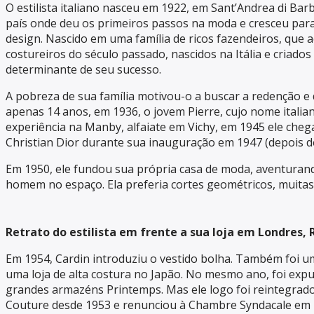
O estilista italiano nasceu em 1922, em Sant’Andrea di Bar
país onde deu os primeiros passos na moda e cresceu par
design. Nascido em uma família de ricos fazendeiros, que 
costureiros do século passado, nascidos na Itália e criados
determinante de seu sucesso.
A pobreza de sua família motivou-o a buscar a redenção e 
apenas 14 anos, em 1936, o jovem Pierre, cujo nome italia
experiência na Manby, alfaiate em Vichy, em 1945 ele chega
Christian Dior durante sua inauguração em 1947 (depois de
Em 1950, ele fundou sua própria casa de moda, aventurando
homem no espaço. Ela preferia cortes geométricos, muitas
Retrato do estilista em frente a sua loja em Londres, 
Em 1954, Cardin introduziu o vestido bolha. Também foi um 
uma loja de alta costura no Japão. No mesmo ano, foi exp
grandes armazéns Printemps. Mas ele logo foi reintegrado
Couture desde 1953 e renunciou à Chambre Syndacale em 