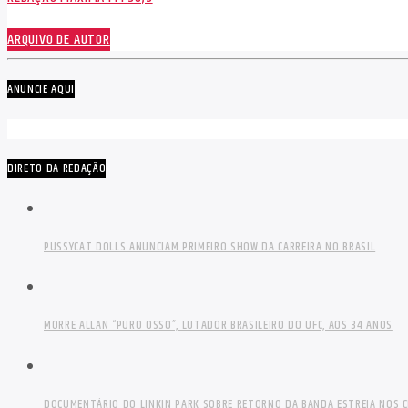
ARQUIVO DE AUTOR
ANUNCIE AQUI
DIRETO DA REDAÇÃO
PUSSYCAT DOLLS ANUNCIAM PRIMEIRO SHOW DA CARREIRA NO BRASIL
MORRE ALLAN “PURO OSSO”, LUTADOR BRASILEIRO DO UFC, AOS 34 ANOS
DOCUMENTÁRIO DO LINKIN PARK SOBRE RETORNO DA BANDA ESTREIA NOS C