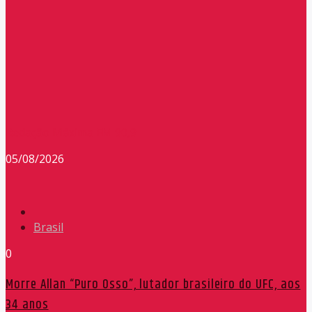
Redação Máxima FM 90,9
05/08/2026
Brasil
0
Morre Allan “Puro Osso”, lutador brasileiro do UFC, aos
34 anos