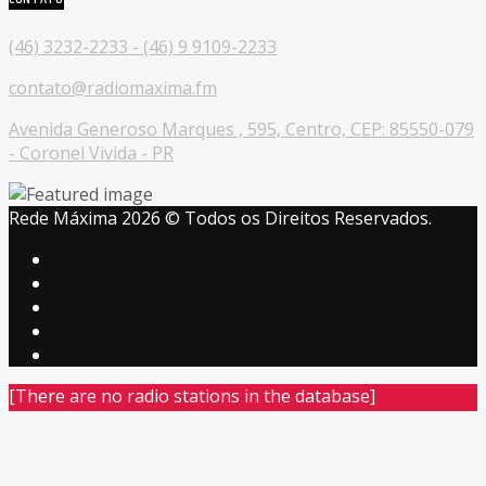
(46) 3232-2233 - (46) 9 9109-2233
contato@radiomaxima.fm
Avenida Generoso Marques , 595, Centro, CEP: 85550-079
- Coronel Vivida - PR
Rede Máxima 2026 © Todos os Direitos Reservados.
[There are no radio stations in the database]