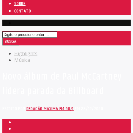
SOBRE
CONTATO
Highlights
Música
Novo álbum de Paul McCartney
lidera parada da Billboard
ESCRITO POR
REDAÇÃO MÁXIMA FM 90,9
EM 28/12/2020