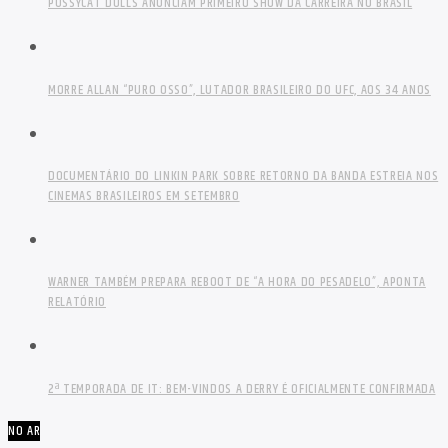
PUSSYCAT DOLLS ANUNCIAM PRIMEIRO SHOW DA CARREIRA NO BRASIL
MORRE ALLAN “PURO OSSO”, LUTADOR BRASILEIRO DO UFC, AOS 34 ANOS
DOCUMENTÁRIO DO LINKIN PARK SOBRE RETORNO DA BANDA ESTREIA NOS
CINEMAS BRASILEIROS EM SETEMBRO
WARNER TAMBÉM PREPARA REBOOT DE “A HORA DO PESADELO”, APONTA
RELATÓRIO
2ª TEMPORADA DE IT: BEM-VINDOS A DERRY É OFICIALMENTE CONFIRMADA
NO AR