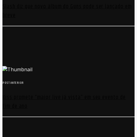
Slash diz que novo álbum do Guns pode ser lançado em
breve
POST ANTERIOR
Kiss promete “maior live já vista” em seu evento de
fim de ano