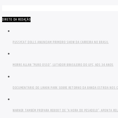
DIRETO DA REDAÇÃO
PUSSYCAT DOLLS ANUNCIAM PRIMEIRO SHOW DA CARREIRA NO BRASIL
MORRE ALLAN “PURO OSSO”, LUTADOR BRASILEIRO DO UFC, AOS 34 ANOS
DOCUMENTÁRIO DO LINKIN PARK SOBRE RETORNO DA BANDA ESTREIA NOS C
WARNER TAMBÉM PREPARA REBOOT DE “A HORA DO PESADELO”, APONTA RE