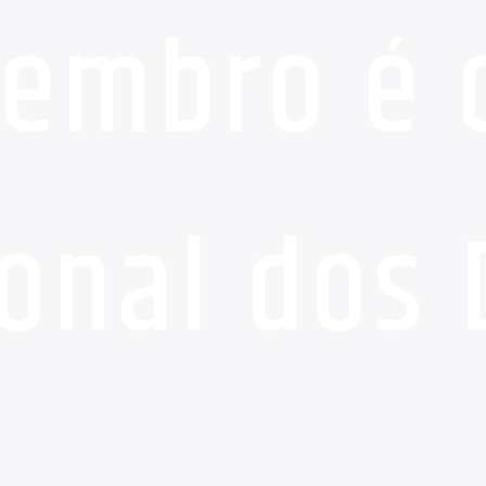
zembro é 
onal dos 