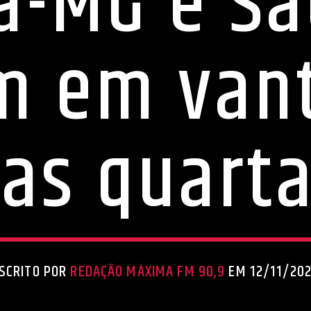
a-MG e Sã
m em va
as quart
SCRITO POR
REDAÇÃO MÁXIMA FM 90,9
EM 12/11/20