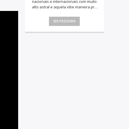
nacionais e internacionais com muito
alto astral e aquela vibe maneira pra
animar a sua tarde.
VER PROGRAMA