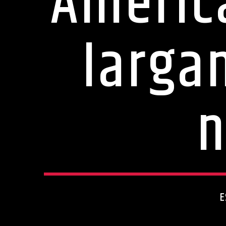
Améric
larga
n
E