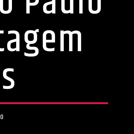
o Paulo
ntagem
as
20