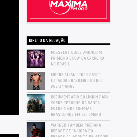
DIRETO DA REDAÇÃO
PUSSYCAT DOLLS ANUNCIAM
PRIMEIRO SHOW DA CARREIRA
NO BRASIL
MORRE ALLAN “PURO OSSO”,
LUTADOR BRASILEIRO DO UFC,
AOS 34 ANOS
DOCUMENTÁRIO DO LINKIN PARK
SOBRE RETORNO DA BANDA
ESTREIA NOS CINEMAS
BRASILEIROS EM SETEMBRO
WARNER TAMBÉM PREPARA
REBOOT DE “A HORA DO
PESADELO”, APONTA RELATÓRIO