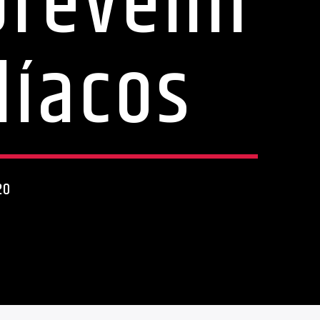
prevenir
díacos
20