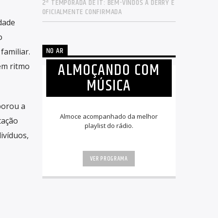
2ª TEMPORADA DE IT: BEM-VINDOS A DERRY É
OFICIALMENTE CONFIRMADA
dade
o
NO AR
familiar.
ALMOÇANDO COM
em ritmo
MÚSICA
borou a
Almoce acompanhado da melhor
tação
playlist do rádio.
divíduos,
VER PROGRAMA