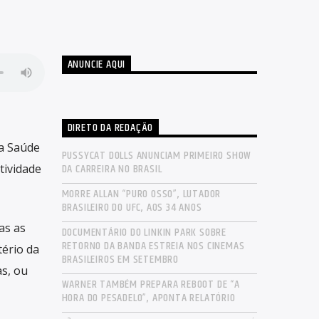
ANUNCIE AQUI
DIRETO DA REDAÇÃO
da Saúde
PUSSYCAT DOLLS ANUNCIAM PRIMEIRO SHOW
DA CARREIRA NO BRASIL
tividade
MORRE ALLAN “PURO OSSO”, LUTADOR
BRASILEIRO DO UFC, AOS 34 ANOS
as as
DOCUMENTÁRIO DO LINKIN PARK SOBRE
RETORNO DA BANDA ESTREIA NOS CINEMAS
ério da
BRASILEIROS EM SETEMBRO
s, ou
WARNER TAMBÉM PREPARA REBOOT DE “A
HORA DO PESADELO”, APONTA RELATÓRIO