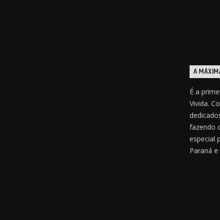
A MÁXIM
É a prime
Vivida. C
dedicados
fazendo 
especial 
Paraná e