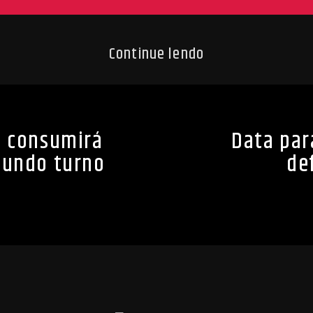
Continue lendo
ão consumirá
Data par
egundo turno
de