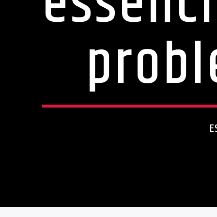
essenci
probl
E