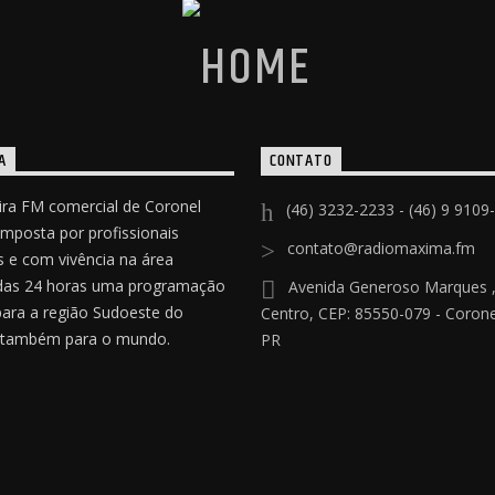
A
CONTATO
ira FM comercial de Coronel
(46) 3232-2233 - (46) 9 9109
omposta por profissionais
contato@radiomaxima.fm
 e com vivência na área
das 24 horas uma programação
Avenida Generoso Marques ,
para a região Sudoeste do
Centro, CEP: 85550-079 - Coronel
 também para o mundo.
PR