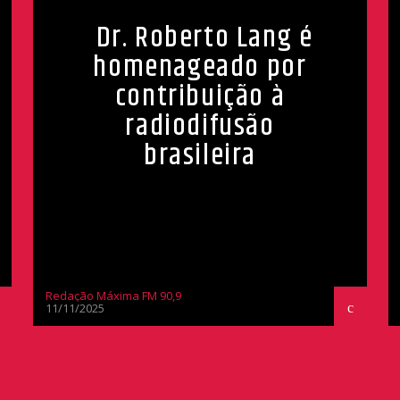
Dr. Roberto Lang é
homenageado por
contribuição à
radiodifusão
brasileira
Redação Máxima FM 90,9
11/11/2025