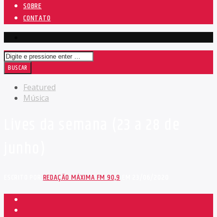
SOBRE
CONTATO
Featured
Música
Lives da semana (23 a 28 de
junho)
ESCRITO POR
REDAÇÃO MÁXIMA FM 90,9
EM 23/06/2020