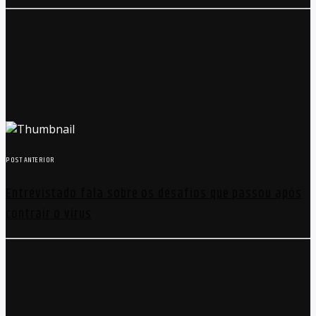
POST ANTERIOR
Entrevistado fala sobre os desafios que passou após
contrair o vírus