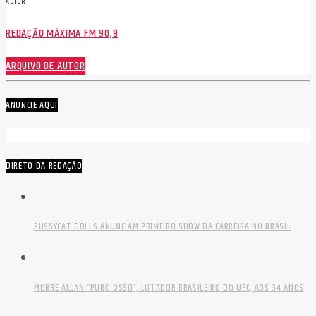
AUTOR
REDAÇÃO MÁXIMA FM 90,9
ARQUIVO DE AUTOR
ANUNCIE AQUI
DIRETO DA REDAÇÃO
PUSSYCAT DOLLS ANUNCIAM PRIMEIRO SHOW DA CARREIRA NO BRASIL
MORRE ALLAN “PURO OSSO”, LUTADOR BRASILEIRO DO UFC, AOS 34 ANOS