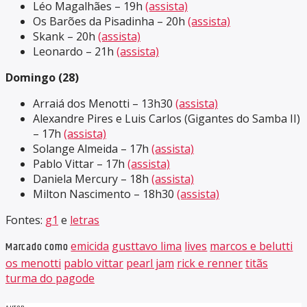
Léo Magalhães – 19h
(assista)
Os Barões da Pisadinha – 20h
(assista)
Skank – 20h
(assista)
Leonardo – 21h
(assista)
Domingo (28)
Arraiá dos Menotti – 13h30
(assista)
Alexandre Pires e Luis Carlos (Gigantes do Samba II)
– 17h
(assista)
Solange Almeida – 17h
(assista)
Pablo Vittar – 17h
(assista)
Daniela Mercury – 18h
(assista)
Milton Nascimento – 18h30
(assista)
Fontes:
g1
e
letras
Marcado como
emicida
gusttavo lima
lives
marcos e belutti
os menotti
pablo vittar
pearl jam
rick e renner
titãs
turma do pagode