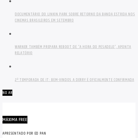
DOCUMENTÁRIO DO LINKIN PARK SOBRE RETORNO DA BANDA ESTREIA NOS
CINEMAS BRASILEIROS EM SETEMBRO
WARNER TAMBÉM PREPARA REBOOT DE “A HORA DO PESADELO”, APONTA
RELATÓRIO
2ª TEMPORADA DE IT: BEM-VINDOS A DERRY É OFICIALMENTE CONFIRMADA
NO AR
MÁXIMA FREE
APRESENTADO POR ED PAN