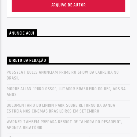
ARQUIVO DE AUTOR
ANUNCIE AQUI
DIRETO DA REDAÇÃO
PUSSYCAT DOLLS ANUNCIAM PRIMEIRO SHOW DA CARREIRA NO
BRASIL
MORRE ALLAN “PURO OSSO”, LUTADOR BRASILEIRO DO UFC, AOS 34
ANOS
DOCUMENTÁRIO DO LINKIN PARK SOBRE RETORNO DA BANDA
ESTREIA NOS CINEMAS BRASILEIROS EM SETEMBRO
WARNER TAMBÉM PREPARA REBOOT DE “A HORA DO PESADELO”,
APONTA RELATÓRIO