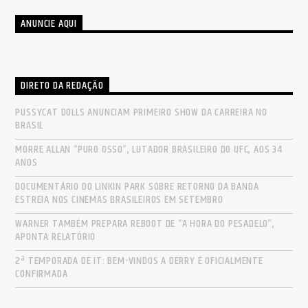
ANUNCIE AQUI
DIRETO DA REDAÇÃO
PUSSYCAT DOLLS ANUNCIAM PRIMEIRO SHOW DA CARREIRA NO
BRASIL
MORRE ALLAN “PURO OSSO”, LUTADOR BRASILEIRO DO UFC, AOS 34
ANOS
DOCUMENTÁRIO DO LINKIN PARK SOBRE RETORNO DA BANDA
ESTREIA NOS CINEMAS BRASILEIROS EM SETEMBRO
WARNER TAMBÉM PREPARA REBOOT DE “A HORA DO PESADELO”,
APONTA RELATÓRIO
2ª TEMPORADA DE IT: BEM-VINDOS A DERRY É OFICIALMENTE
CONFIRMADA