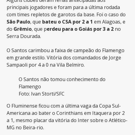
Alguns clubes deram férias antecipadas aos
principais jogadores e foram para a última rodada
com times repletos de garotos da base. Foi o caso do
São Paulo
, que
bateu o CSA por 2 a 1
em Alagoas, e
do
Grêmio
, que p
erdeu para o Goiás por 3 a 2
no
Serra Dourada.
O Santos carimbou a faixa de campeão do Flamengo
em grande estilo. Vitória dos comandados de Jorge
Sampaoli por 4 a 0 na Vila Belmiro.
O Santos não tomou conhecimento do
Flamengo
Foto: Ivan Storti/SFC
O Fluminense ficou com a última vaga da Copa Sul-
Americana ao bater o Corinthians em Itaquera por 2
a 1, mesmo placar da vitória do Inter sobre o Atlético-
MG no Beira-rio.