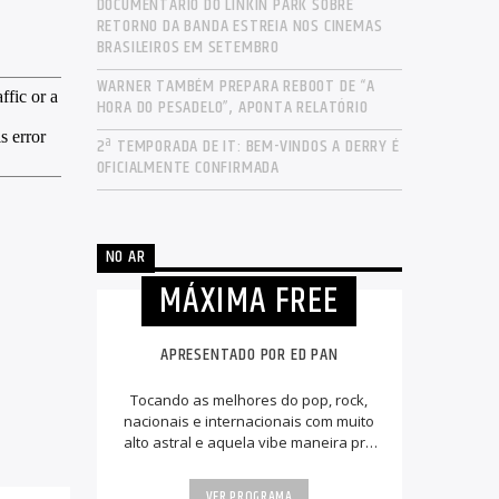
DOCUMENTÁRIO DO LINKIN PARK SOBRE
RETORNO DA BANDA ESTREIA NOS CINEMAS
BRASILEIROS EM SETEMBRO
WARNER TAMBÉM PREPARA REBOOT DE “A
HORA DO PESADELO”, APONTA RELATÓRIO
2ª TEMPORADA DE IT: BEM-VINDOS A DERRY É
OFICIALMENTE CONFIRMADA
NO AR
MÁXIMA FREE
APRESENTADO POR ED PAN
Tocando as melhores do pop, rock,
nacionais e internacionais com muito
alto astral e aquela vibe maneira pra
animar a sua tarde.
VER PROGRAMA