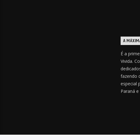
A MÁXIM
É a prime
Vivida. C
dedicados
fazendo 
especial 
Paraná e