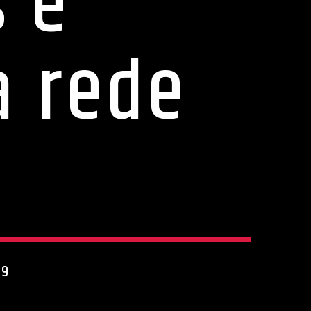
s e
a rede
19