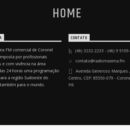
A
CONTATO
ira FM comercial de Coronel
(46) 3232-2233 - (46) 9 9109
omposta por profissionais
contato@radiomaxima.fm
 e com vivência na área
das 24 horas uma programação
Avenida Generoso Marques ,
para a região Sudoeste do
Centro, CEP: 85550-079 - Coronel
 também para o mundo.
PR