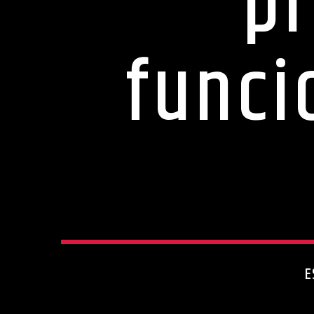
pr
funci
E