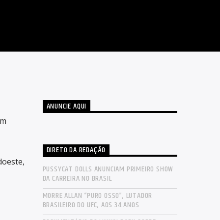
ANUNCIE AQUI
em
DIRETO DA REDAÇÃO
doeste,
PUSSYCAT DOLLS ANUNCIAM PRIMEIRO SHOW
DA CARREIRA NO BRASIL
MORRE ALLAN “PURO OSSO”, LUTADOR
BRASILEIRO DO UFC, AOS 34 ANOS